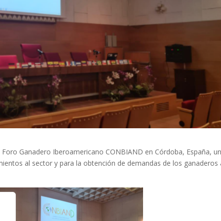
 7° Foro Ganadero Iberoamericano CONBIAND en Córdoba, España, u
mientos al sector y para la obtención de demandas de los ganaderos 