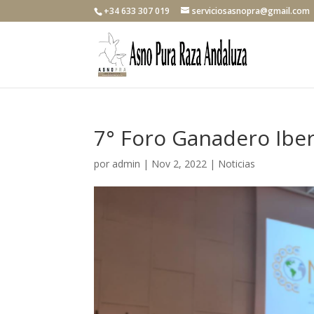
+34 633 307 019
serviciosasnopra@gmail.com
7° Foro Ganadero Ib
por
admin
|
Nov 2, 2022
|
Noticias