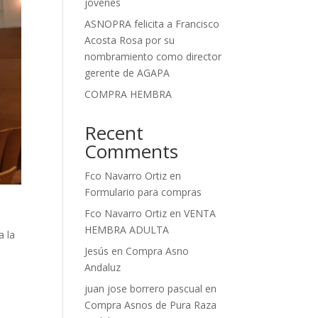
jóvenes
ASNOPRA felicita a Francisco
Acosta Rosa por su
nombramiento como director
gerente de AGAPA
COMPRA HEMBRA
Recent
Comments
Fco Navarro Ortiz
en
Formulario para compras
Fco Navarro Ortiz
en
VENTA
n
HEMBRA ADULTA
a la
Jesús
en
Compra Asno
Andaluz
juan jose borrero pascual
en
Compra Asnos de Pura Raza