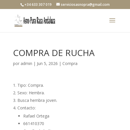
+34 633 307 019
serviciosasnopra@gmail.com
COMPRA DE RUCHA
por
admin
|
Jun 5, 2026
|
Compra
Tipo: Compra.
Sexo: Hembra.
Busca hembra joven.
Contacto:
Rafael Ortega
661410370