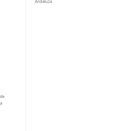
Andaluza
 de
la